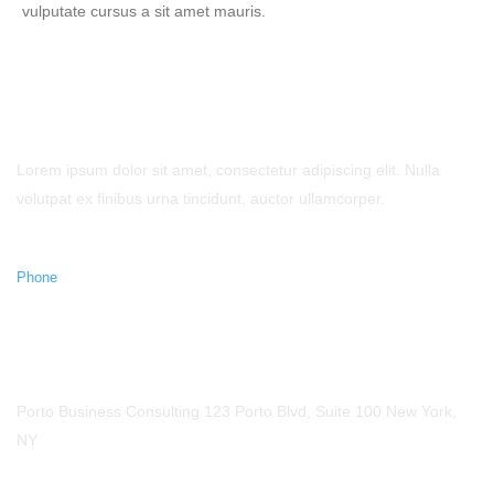
vulputate cursus a sit amet mauris.
- Contact Us
Lorem ipsum dolor sit amet, consectetur adipiscing elit. Nulla
volutpat ex finibus urna tincidunt, auctor ullamcorper.
Call Us
Phone
123-456-7890
Our Location
Porto Business Consulting 123 Porto Blvd, Suite 100 New York,
NY
Mail Us